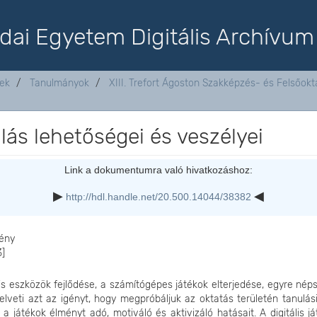
dai Egyetem Digitális Archívum
tek
Tanulmányok
XIII. Trefort Ágoston Szakképzés- és Felsőo
ulás lehetőségei és veszélyei
Link a dokumentumra való hivatkozáshoz:
http://hdl.handle.net/20.500.14044/38382
ény
3]
lis eszközök fejlődése, a számítógépes játékok elterjedése, egyre né
elveti azt az igényt, hogy megpróbáljuk az oktatás területén tanulás
i a játékok élményt adó, motiváló és aktivizáló hatásait. A digitális j