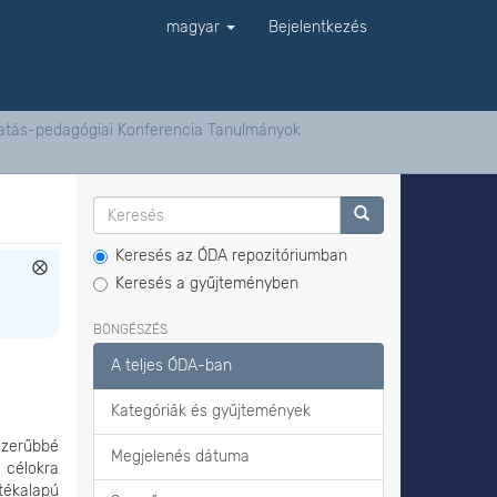
magyar
Bejelentkezés
ktatás-pedagógiai Konferencia Tanulmányok
Keresés az ÓDA repozitóriumban
Keresés a gyűjteményben
BÖNGÉSZÉS
A teljes ÓDA-ban
Kategóriák és gyűjtemények
pszerűbbé
Megjelenés dátuma
i célokra
átékalapú