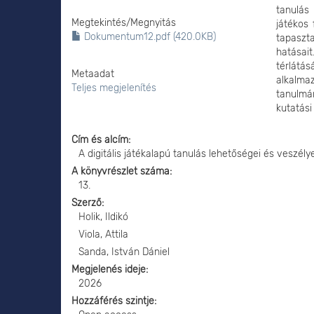
tanulás
Megtekintés/
Megnyitás
játékos 
Dokumentum12.pdf (420.0KB)
tapaszta
hatásait
térlátá
Metaadat
alkalmaz
Teljes megjelenítés
tanulmán
kutatási
Cím és alcím
A digitális játékalapú tanulás lehetőségei és veszélye
A könyvrészlet száma
13.
Szerző
Holik, Ildikó
Viola, Attila
Sanda, István Dániel
Megjelenés ideje
2026
Hozzáférés szintje