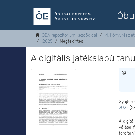
Óbu
ÓDA repozitórium kezdőoldal
4. Könyvrészle
2025
Megtekintés
A digitális játékalapú tan
Gyűjtem
2025
[2
A digitá
válása f
fordítan