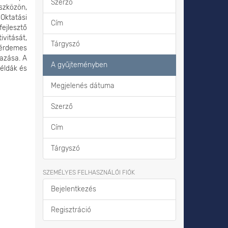
Szerző
szközön,
 Oktatási
Cím
fejlesztő
vitását,
Tárgyszó
 érdemes
mazása. A
A gyűjteményben
példák és
Megjelenés dátuma
Szerző
Cím
Tárgyszó
SZEMÉLYES FELHASZNÁLÓI FIÓK
Bejelentkezés
Regisztráció