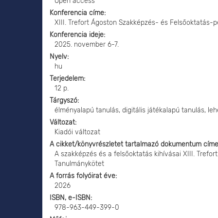
Open access
Konferencia címe
XIII. Trefort Ágoston Szakképzés- és Felsőoktatás-
Konferencia ideje
2025. november 6-7.
Nyelv
hu
Terjedelem
12 p.
Tárgyszó
élményalapú tanulás, digitális játékalapú tanulás, l
Változat
Kiadói változat
A cikket/könyvrészletet tartalmazó dokumentum cím
A szakképzés és a felsőoktatás kihívásai XIII. Tref
Tanulmánykötet
A forrás folyóirat éve
2026
ISBN, e-ISBN
978-963-449-399-0