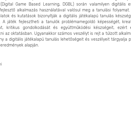
 (Digital Game Based Learning, DGBL) során valamilyen digitális e
fejlesztő alkalmazás használatával valósul meg a tanulási folyamat.
latok és kutatások bizonyítják a digitális játékalapú tanulás készség
. A játék fejlesztheti a tanulók problémamegoldó képességét, kreati
sát, kritikus gondolkodását és együttműködési készségeit, ezért
ni az oktatásban. Ugyanakkor számos veszélyt is rejt a túlzott alkal
y a digitális játékalapú tanulás lehetőségeit és veszélyeit tárgyalja 
 eredmények alapján.
i