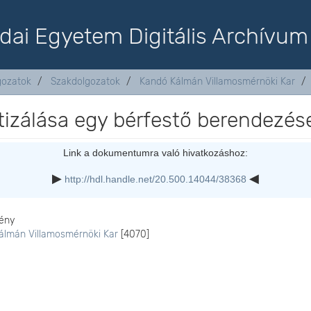
dai Egyetem Digitális Archívum
lgozatok
Szakdolgozatok
Kandó Kálmán Villamosmérnöki Kar
izálása egy bérfestő berendezés
Link a dokumentumra való hivatkozáshoz:
http://hdl.handle.net/20.500.14044/38368
ény
álmán Villamosmérnöki Kar
[4070]