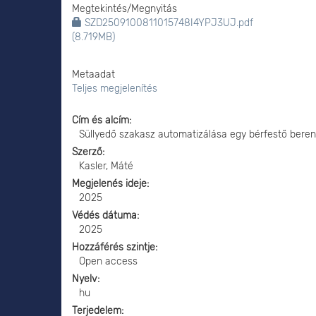
Megtekintés/
Megnyitás
SZD2509100811015748I4YPJ3UJ.pdf
(8.719MB)
Metaadat
Teljes megjelenítés
Cím és alcím
Süllyedő szakasz automatizálása egy bérfestő bere
Szerző
Kasler, Máté
Megjelenés ideje
2025
Védés dátuma
2025
Hozzáférés szintje
Open access
Nyelv
hu
Terjedelem