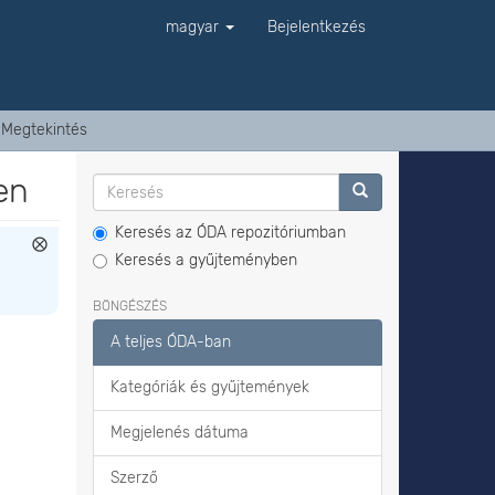
magyar
Bejelentkezés
Megtekintés
en
Keresés az ÓDA repozitóriumban
Keresés a gyűjteményben
BÖNGÉSZÉS
A teljes ÓDA-ban
Kategóriák és gyűjtemények
Megjelenés dátuma
Szerző