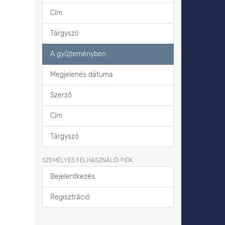
Cím
Tárgyszó
A gyűjteményben
Megjelenés dátuma
Szerző
Cím
Tárgyszó
SZEMÉLYES FELHASZNÁLÓI FIÓK
Bejelentkezés
Regisztráció