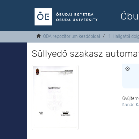
Óbu
ÓDA repozitórium kezdőoldal
1. Hallgatói do
Süllyedő szakasz automat
Gyűjtem
Kandó K