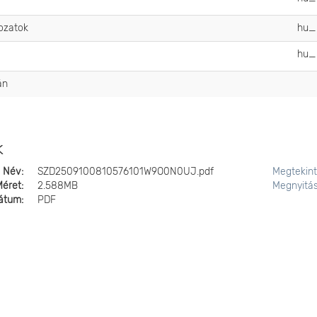
gozatok
hu
hu
án
k
Név:
SZD2509100810576101W9O0N0UJ.pdf
Megtekin
Méret:
2.588MB
Megnyitá
átum:
PDF