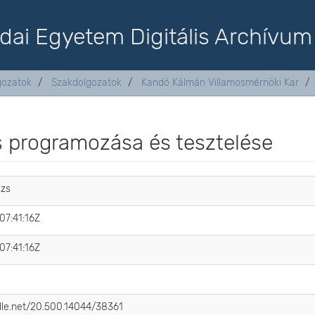
dai Egyetem Digitális Archívum
lgozatok
Szakdolgozatok
Kandó Kálmán Villamosmérnöki Kar
 programozása és tesztelése
ázs
7:41:16Z
7:41:16Z
ndle.net/20.500.14044/38361