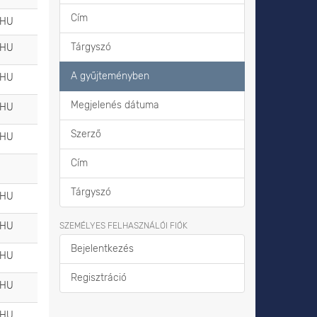
Cím
_HU
Tárgyszó
_HU
A gyűjteményben
_HU
Megjelenés dátuma
_HU
Szerző
_HU
Cím
Tárgyszó
_HU
_HU
SZEMÉLYES FELHASZNÁLÓI FIÓK
Bejelentkezés
_HU
Regisztráció
_HU
_HU