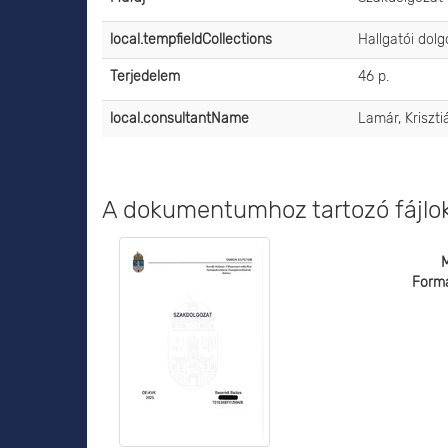
local.tempfieldCollections
Hallgatói dol
Terjedelem
46 p.
local.consultantName
Lamár, Kriszti
A dokumentumhoz tartozó fájlo
Form