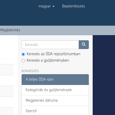
magyar
Bejelentkezés
Megtekintés
Keresés az ÓDA repozitóriumban
Keresés a gyűjteményben
BÖNGÉSZÉS
A teljes ÓDA-ban
Kategóriák és gyűjtemények
Megjelenés dátuma
Szerző