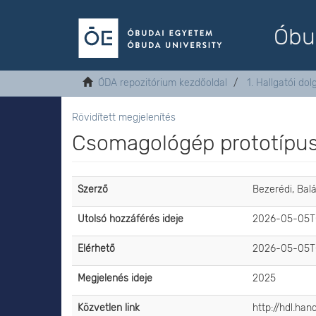
Óbu
ÓDA repozitórium kezdőoldal
1. Hallgatói do
Rövidített megjelenítés
Csomagológép prototípus
Szerző
Bezerédi, Bal
Utolsó hozzáférés ideje
2026-05-05T0
Elérhető
2026-05-05T0
Megjelenés ideje
2025
Közvetlen link
http://hdl.ha