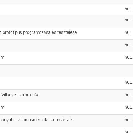
hu
hu
 prototípus programozása és tesztelése
hu
hu
em
hu
hu
 Villamosmérnöki Kar
hu
em
hu
mányok - villamosmérnöki tudományok
hu
hu