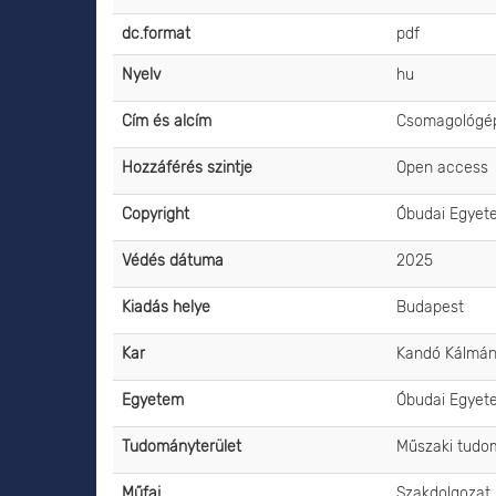
dc.format
pdf
Nyelv
hu
Cím és alcím
Csomagológép
Hozzáférés szintje
Open access
Copyright
Óbudai Egyet
Védés dátuma
2025
Kiadás helye
Budapest
Kar
Kandó Kálmán
Egyetem
Óbudai Egyet
Tudományterület
Műszaki tudo
Műfaj
Szakdolgozat