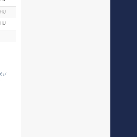
_HU
_HU
tés/
s