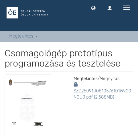
Navig
ki
-
és
bekap
Megtekintés
Csomagológép prototípus
programozása és tesztelése
Megtekintés/
Megnyitás
SZD2509100810576101W9O0
N0UJ.pdf (2.588MB)