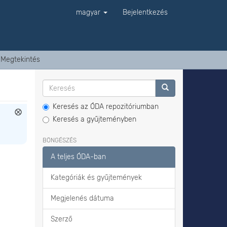
magyar
Bejelentkezés
Megtekintés
Keresés az ÓDA repozitóriumban
Keresés a gyűjteményben
BÖNGÉSZÉS
A teljes ÓDA-ban
Kategóriák és gyűjtemények
Megjelenés dátuma
Szerző