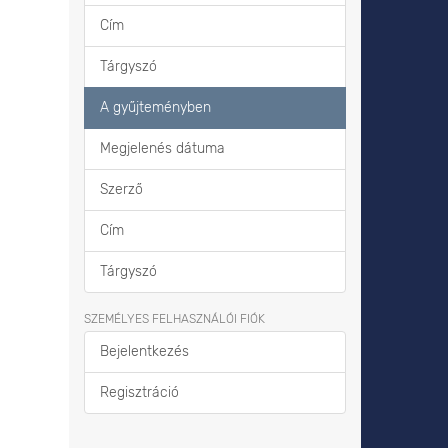
Cím
Tárgyszó
A gyűjteményben
Megjelenés dátuma
Szerző
Cím
Tárgyszó
SZEMÉLYES FELHASZNÁLÓI FIÓK
Bejelentkezés
Regisztráció