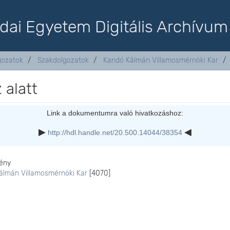
dai Egyetem Digitális Archívum
lgozatok
Szakdolgozatok
Kandó Kálmán Villamosmérnöki Kar
 alatt
Link a dokumentumra való hivatkozáshoz:
http://hdl.handle.net/20.500.14044/38354
ény
álmán Villamosmérnöki Kar
[4070]