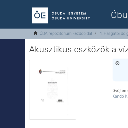
Óbu
ÓDA repozitórium kezdőoldal
1. Hallgatói do
Akusztikus eszközök a víz
Gyűjtem
Kandó K