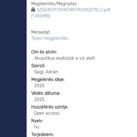
Megtekintés/
Megnyitás
SZD2409170940189792A1OZ7RUJ.pdf
(1.450MB)
Metaadat
Teljes megjelenítés
Cím és alcím
Akusztikus eszközök a víz alatt
Szerző
Saigl, Adrián
Megjelenés ideje
2025
Védés dátuma
2025
Hozzáférés szintje
Open access
Nyelv
hu
Terjedelem