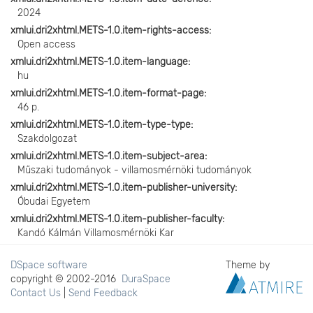
2024
xmlui.dri2xhtml.METS-1.0.item-rights-access
Open access
xmlui.dri2xhtml.METS-1.0.item-language
hu
xmlui.dri2xhtml.METS-1.0.item-format-page
46 p.
xmlui.dri2xhtml.METS-1.0.item-type-type
Szakdolgozat
xmlui.dri2xhtml.METS-1.0.item-subject-area
Műszaki tudományok - villamosmérnöki tudományok
xmlui.dri2xhtml.METS-1.0.item-publisher-university
Óbudai Egyetem
xmlui.dri2xhtml.METS-1.0.item-publisher-faculty
Kandó Kálmán Villamosmérnöki Kar
DSpace software
Theme by
copyright © 2002-2016
DuraSpace
Contact Us
|
Send Feedback