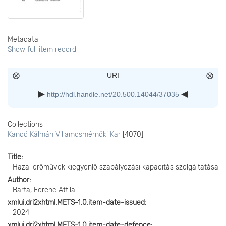
Metadata
Show full item record
URI
http://hdl.handle.net/20.500.14044/37035
Collections
Kandó Kálmán Villamosmérnöki Kar
[4070]
Title
Hazai erőművek kiegyenlő szabályozási kapacitás szolgáltatása
Author
Barta, Ferenc Attila
xmlui.dri2xhtml.METS-1.0.item-date-issued
2024
xmlui.dri2xhtml.METS-1.0.item-date-defence