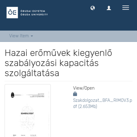
Toggl
navig
View Item
Hazai erőművek kiegyenlő
szabályozási kapacitás
szolgáltatása
View/
Open
Szakdolgozat_BFA_RIMOV3.p
df (2.653Mb)