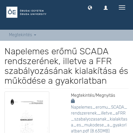
Navig
ki
-
és
bekap
Megtekintés
Napelemes erőmű SCADA
rendszerének, illetve a FFR
szabályozásának kialakítása és
működése a gyakorlatban
Megtekintés/
Megnyitás
Napelemes_eromu_SCADA_
rendszerenek,_illetve_aFRR
_szabalyozasanak_kialakitas
a_es_mukodese_a_gyakorl
atban.pdf (8.630MB)