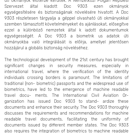
úti okmányok előtérbe kerültek. A Nemzetközi Polgári Repülési
Szervezet által kiadott Doc 9303 ezen okmányok
egységesítésére és biztonságának növelésére hivatott. A Doc
9303 részletesen tárgyalja a géppel olvasható úti okmányokkal
szemben támasztott követelményeket és ajánlásokat, elősegítve
ezzel a különböző nemzetek által k iadott dokumentumok
egységességét. A Doc 9303 a biometrik us adatok úti
okmányokba való integrálását is előírja, amellyel jelentősen
hozzájárul a globális biztonság növeléséhez.
The technological development of the 21st century has brought
significant changes in security measures, especially in
international travel, where the verification of the identity
individuals crossing borders is paramount. The limitations of
traditional (non- biometric) passports and the widespread use of
biometrics, have led to the emergence of machine readable
travel docu- ments. The International Civil Aviation Or-
ganization has issued Doc 9303 to stand- ardize these
documents and enhance their security. The Doc 9303 thoroughly
discusses the requirements and recommendations for machine
readable travel documents, facilitating the uniformity of
documents issued by different member states. The Doc 9303
also requires the integration of biometrics to machine readable