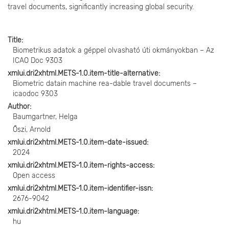
travel documents, significantly increasing global security.
Title
Biometrikus adatok a géppel olvasható úti okmányokban – Az
ICAO Doc 9303
xmlui.dri2xhtml.METS-1.0.item-title-alternative
Biometric datain machine rea-dable travel documents –
icaodoc 9303
Author
Baumgartner, Helga
Őszi, Arnold
xmlui.dri2xhtml.METS-1.0.item-date-issued
2024
xmlui.dri2xhtml.METS-1.0.item-rights-access
Open access
xmlui.dri2xhtml.METS-1.0.item-identifier-issn
2676-9042
xmlui.dri2xhtml.METS-1.0.item-language
hu