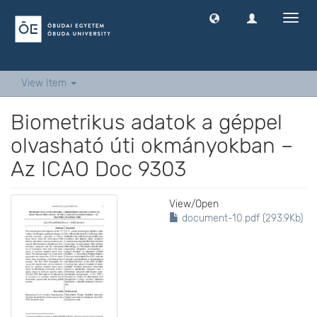
Toggl
navig
View Item
Biometrikus adatok a géppel
olvasható úti okmányokban –
Az ICAO Doc 9303
View/
Open
document-10.pdf (293.9Kb)