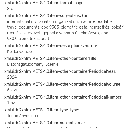
xmlui.dri2xhtml.METS-1.0.item-format-page
8 p.
xmlui.dri2xhtml.METS-1.0.item-subject-oszkar
international civil aviation organization, machine readable
travel documents, doc 9303, biometric data, nemzetközi polgári
repülési szervezet, géppel olvasható úti okmányok, doc
9303, biometrikus adat
xmlui.dri2xhtml.METS-1.0.item-description-version
Kiadói változat
xmlui.dri2xhtml.METS-1.0.item-other-containerTitle
Biztonsgátudományi Szemle
xmlui.dri2xhtml.METS-1.0.item-other-containerPeriodicalYear
2024
xmlui.dri2xhtml.METS-1.0.item-other-containerPeriodicalVolume
6. évf.
xmlui.dri2xhtml.METS-1.0.item-other-containerPeriodicalNumber
1. sz.
xmlui.dri2xhtml.METS-1.0.item-type-type
Tudományos cikk
xmlui.dri2xhtml.METS-1.0.item-subject-area