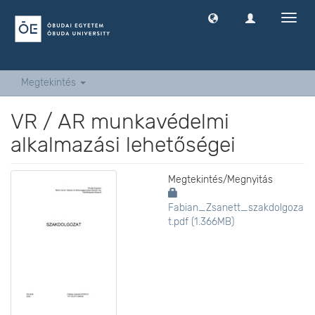
Navig
ki
-
és
bekap
Megtekintés
VR / AR munkavédelmi
alkalmazási lehetőségei
Megtekintés/
Megnyitás
Fabian_Zsanett_szakdolgoza
t.pdf (1.366MB)