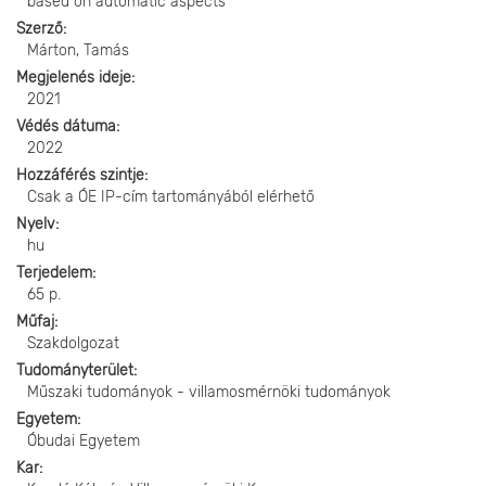
based on automatic aspects
Szerző
Márton, Tamás
Megjelenés ideje
2021
Védés dátuma
2022
Hozzáférés szintje
Csak a ÓE IP-cím tartományából elérhető
Nyelv
hu
Terjedelem
65 p.
Műfaj
Szakdolgozat
Tudományterület
Műszaki tudományok - villamosmérnöki tudományok
Egyetem
Óbudai Egyetem
Kar