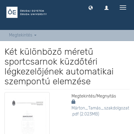
Navig
ki
-
és
bekap
Megtekintés
Két különböző méretű
sportcsarnok küzdőtéri
légkezelőjének automatikai
szempontú elemzése
Megtekintés/
Megnyitás
Márton_Tamás_szakdolgozat
.pdf (2.023MB)