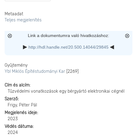
Metaadat
Teljes megjelenítés
Link a dokumentumra való hivatkozáshoz:
http://hdl.handle.net/20.500.14044/29845
Gyűjtemény
Ybl Miklós Építéstudományi Kar
[2269]
Cím és alcím
Tűzvédelmi vonatkozások egy bérgyártó elektronikai cégnél
Szerző
Frigy, Péter Pál
Megjelenés ideje
2023
Védés dátuma
2024