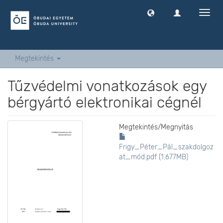
Navig
ki
-
és
bekap
Megtekintés
Tűzvédelmi vonatkozások egy
bérgyártó elektronikai cégnél
Megtekintés/
Megnyitás
Frigy_Péter_Pál_szakdolgoz
at_mód.pdf (1.677MB)