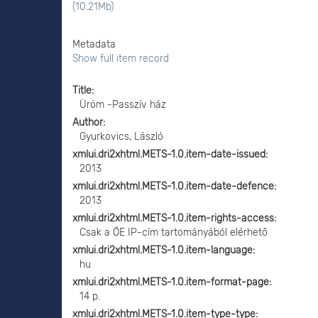
(10.21Mb)
Metadata
Show full item record
Title
Üröm -Passzív ház
Author
Gyurkovics, László
xmlui.dri2xhtml.METS-1.0.item-date-issued
2013
xmlui.dri2xhtml.METS-1.0.item-date-defence
2013
xmlui.dri2xhtml.METS-1.0.item-rights-access
Csak a ÓE IP-cím tartományából elérhető
xmlui.dri2xhtml.METS-1.0.item-language
hu
xmlui.dri2xhtml.METS-1.0.item-format-page
14 p.
xmlui.dri2xhtml.METS-1.0.item-type-type