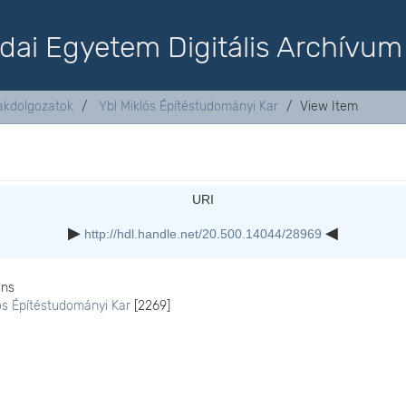
dai Egyetem Digitális Archívum
akdolgozatok
Ybl Miklós Építéstudományi Kar
View Item
URI
http://hdl.handle.net/20.500.14044/28969
ons
ós Építéstudományi Kar
[2269]