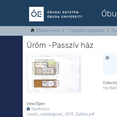
Óbu
DSpace Home
1. Hallgatói dolgozatok
Sz
Üröm -Passzív ház
Collecti
Ybl Mikl
View/
Open
Gyurkovics
László_szakdolgozat_2013_Építész.pdf