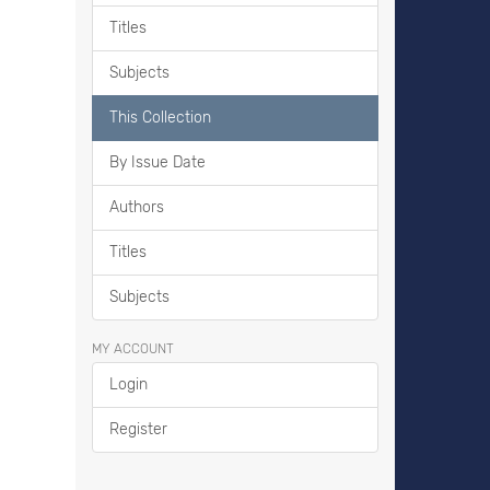
Titles
Subjects
This Collection
By Issue Date
Authors
Titles
Subjects
MY ACCOUNT
Login
Register