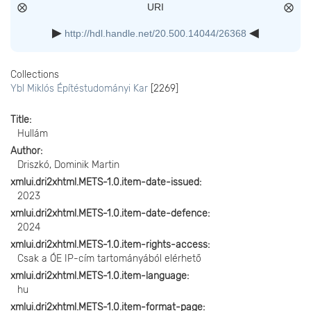
URI
http://hdl.handle.net/20.500.14044/26368
Collections
Ybl Miklós Építéstudományi Kar
[2269]
Title
Hullám
Author
Driszkó, Dominik Martin
xmlui.dri2xhtml.METS-1.0.item-date-issued
2023
xmlui.dri2xhtml.METS-1.0.item-date-defence
2024
xmlui.dri2xhtml.METS-1.0.item-rights-access
Csak a ÓE IP-cím tartományából elérhető
xmlui.dri2xhtml.METS-1.0.item-language
hu
xmlui.dri2xhtml.METS-1.0.item-format-page