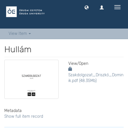
Toggl
navig
View Item
Hullám
View/
Open
Szakdolgozat_Driszkó_Domin
ik.pdf (48.35Mb)
Metadata
Show full item record