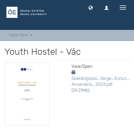
Toggl
navig
View Item
Youth Hostel - Vác
View/
Open
Szakdolgozat_Varga_Koncz_
Annamária_2023.pdf
(59.29Mb)