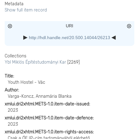
Metadata
Show full item record
URI
http://hdl.handle.net/20.500.14044/26213
Collections
Ybl Miklós Építéstudományi Kar
[2269]
Title
Youth Hostel - Vác
Author
Varga-Koncz, Annamária Blanka
xmlui.dri2xhtml.METS-1.0.item-date-issued
2023
xmlui.dri2xhtml.METS-1.0.item-date-defence
2023
xmlui.dri2xhtml.METS-1.0.item-rights-access
Csak a ÓE IP-cím tartományából elérhető