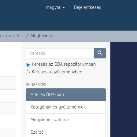
magyar
Bejelentkezés
tmérnöki Kar
Megtekintés
Keresés az ÓDA repozitóriumban
Keresés a gyűjteményben
BÖNGÉSZÉS
A teljes ÓDA-ban
Kategóriák és gyűjtemények
Megjelenés dátuma
Szerző