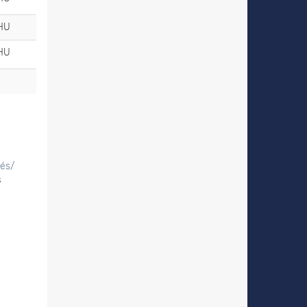
HU
HU
tés/
s