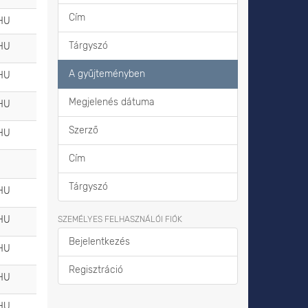
Cím
HU
Tárgyszó
HU
A gyűjteményben
HU
Megjelenés dátuma
HU
Szerző
HU
Cím
Tárgyszó
HU
HU
SZEMÉLYES FELHASZNÁLÓI FIÓK
Bejelentkezés
HU
Regisztráció
HU
HU