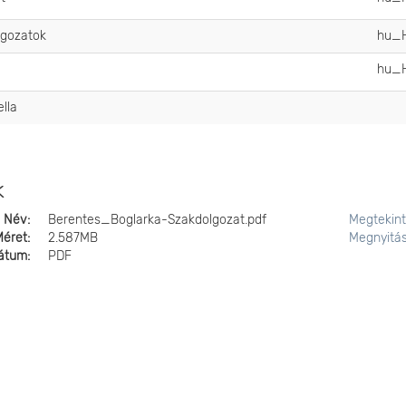
lgozatok
hu_
hu_
ella
k
Név:
Berentes_Boglarka-Szakdolgozat.pdf
Megtekin
Méret:
2.587MB
Megnyitá
átum:
PDF