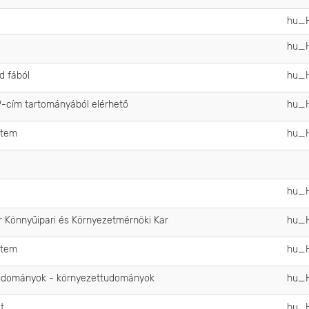
hu_
hu_
 fából
hu_
P-cím tartományából elérhető
hu_
etem
hu_
hu_
r Könnyűipari és Környezetmérnöki Kar
hu_
etem
hu_
udományok - környezettudományok
hu_
t
hu_