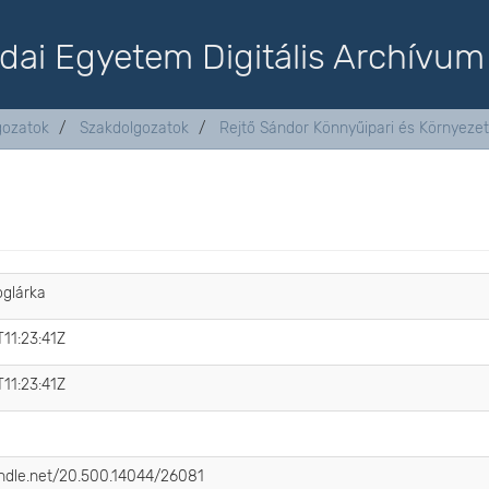
dai Egyetem Digitális Archívum
lgozatok
Szakdolgozatok
Rejtő Sándor Könnyűipari és Környeze
oglárka
11:23:41Z
11:23:41Z
handle.net/20.500.14044/26081