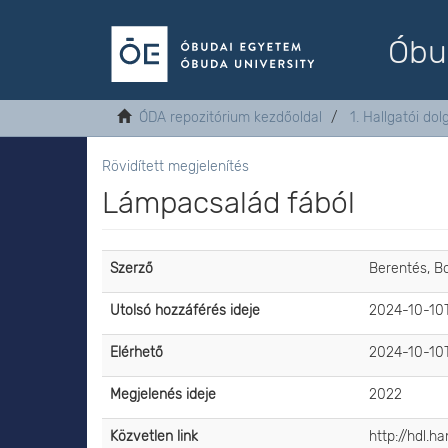
Óbu
ÓDA repozitórium kezdőoldal
1. Hallgatói do
Rövidített megjelenítés
Lámpacsalád fából
Szerző
Berentés, B
Utolsó hozzáférés ideje
2024-10-10T
Elérhető
2024-10-10T
Megjelenés ideje
2022
Közvetlen link
http://hdl.