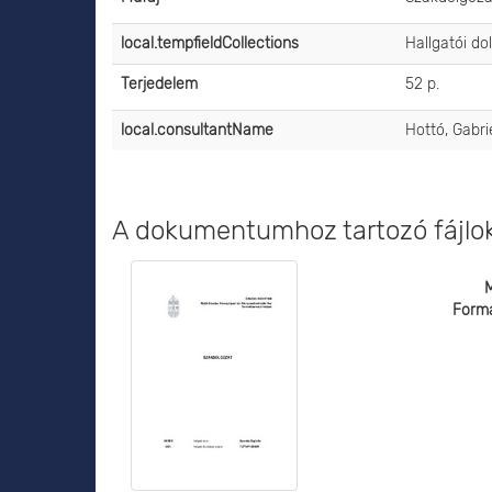
local.tempfieldCollections
Hallgatói do
Terjedelem
52 p.
local.consultantName
Hottó, Gabri
A dokumentumhoz tartozó fájlo
Form