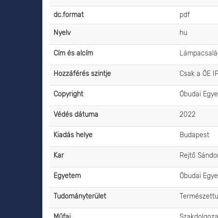
dc.format
pdf
Nyelv
hu
Cím és alcím
Lámpacsalád
Hozzáférés szintje
Csak a ÓE I
Copyright
Óbudai Egy
Védés dátuma
2022
Kiadás helye
Budapest
Kar
Rejtő Sándo
Egyetem
Óbudai Egy
Tudományterület
Természett
Műfaj
Szakdolgoza