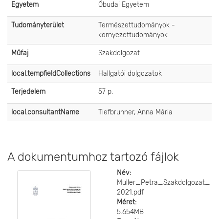
Egyetem
Óbudai Egyetem
Tudományterület
Természettudományok -
környezettudományok
Műfaj
Szakdolgozat
local.tempfieldCollections
Hallgatói dolgozatok
Terjedelem
57 p.
local.consultantName
Tiefbrunner, Anna Mária
A dokumentumhoz tartozó fájlok
Név:
Muller_Petra_Szakdolgozat_
2021.pdf
Méret:
5.654MB