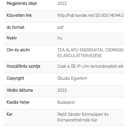
Megjelenés ideje
2022
Közvetlen link
http://hdl.handle.net/20.500.14044/26
dc.format
pdf
Nyelv
hu
Cím és alcím
TEA ALAPÚ ENERGIAITAL CSOMAGOL
ÉS ARCULATTERVEZÉSE
Hozzáférés szintje
Csak a ÓE IP-cím tartományából elérh
Copyright
Óbudai Egyetem
Védés dátuma
2022
Kiadás helye
Budapest
Kar
Rejtő Sándor Könnyűipari és
Környezetmérnöki Kar