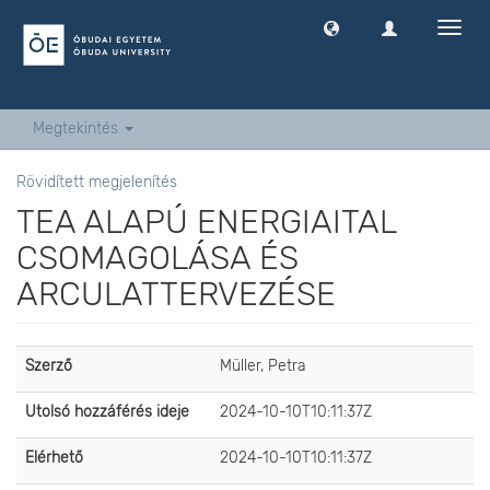
Navig
ki
-
és
bekap
Megtekintés
Rövidített megjelenítés
TEA ALAPÚ ENERGIAITAL
CSOMAGOLÁSA ÉS
ARCULATTERVEZÉSE
Szerző
Müller, Petra
Utolsó hozzáférés ideje
2024-10-10T10:11:37Z
Elérhető
2024-10-10T10:11:37Z