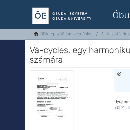
Óbu
ÓDA repozitórium kezdőoldal
1. Hallgatói do
Vá-cycles, egy harmoniku
számára
Gyűjtem
Ybl Mikl