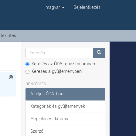
magyar
Bejelentkezés
tekintés
Keresés az ÓDA repozitóriumban
Keresés a gyűjteményben
BÖNGÉSZÉS
A teljes ÓDA-ban
Kategóriák és gyűjtemények
Megjelenés dátuma
Szerző