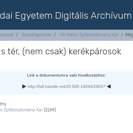
dai Egyetem Digitális Archívum
lgozatok
Szakdolgozatok
Ybl Miklós Építéstudományi Kar
Meg
s tér, (nem csak) kerékpárosok
Link a dokumentumra való hivatkozáshoz:
http://hdl.handle.net/20.500.14044/26047
ény
ós Építéstudományi Kar
[2269]