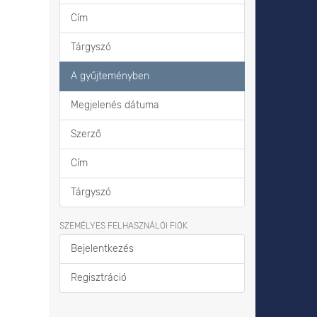
Cím
Tárgyszó
A gyűjteményben
Megjelenés dátuma
Szerző
Cím
Tárgyszó
SZEMÉLYES FELHASZNÁLÓI FIÓK
Bejelentkezés
Regisztráció