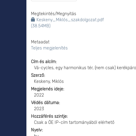
Megtekintés/
Megnyitás
Keskeny_Miklós_szakdolgozat.pdf
(38.54MB)
Metaadat
Teljes megjelenítés
Cím és alcím
Vá-cycles, egy harmonikus tér, (nem csak) kerékpá
Szerző
Keskeny, Miklós
Megjelenés ideje
2022
Védés dátuma
2023
Hozzáférés szintje
Csak a ÓE IP-cím tartományából elérhető
Nyelv