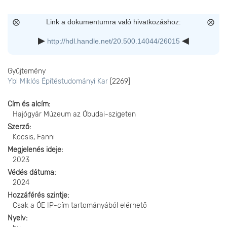
Link a dokumentumra való hivatkozáshoz:
http://hdl.handle.net/20.500.14044/26015
Gyűjtemény
Ybl Miklós Építéstudományi Kar
[2269]
Cím és alcím
Hajógyár Múzeum az Óbudai-szigeten
Szerző
Kocsis, Fanni
Megjelenés ideje
2023
Védés dátuma
2024
Hozzáférés szintje
Csak a ÓE IP-cím tartományából elérhető
Nyelv