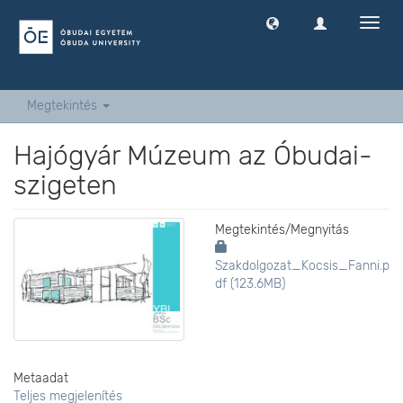
Navig
ki
-
és
bekap
Megtekintés
Hajógyár Múzeum az Óbudai-
szigeten
Megtekintés/
Megnyitás
Szakdolgozat_Kocsis_Fanni.p
df (123.6MB)
Metaadat
Teljes megjelenítés