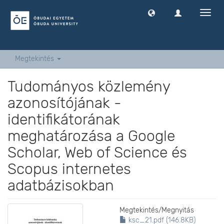
Navig
ki
-
és
bekap
Megtekintés
Tudományos közlemény
azonosítójának -
identifikátorának
meghatározása a Google
Scholar, Web of Science és
Scopus internetes
adatbázisokban
Megtekintés/
Megnyitás
ksc_21.pdf (146.8KB)