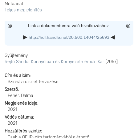
Metaadat
Teljes megjelenítés
Link a dokumentumra való hivatkozáshoz:
http://hdl.handle.net/20.500.14044/25693
Gyűjtemény
Rejtő Sándor Könnyűipari és Környezetmérnöki Kar
[2057]
Cím és alcím
Színházi díszlet tervezése
Szerző
Fehér, Dalma
Megjelenés ideje
2021
Védés dátuma
2021
Hozzáférés szintje
Csak a ÓE IP-cím tartományából elérhető