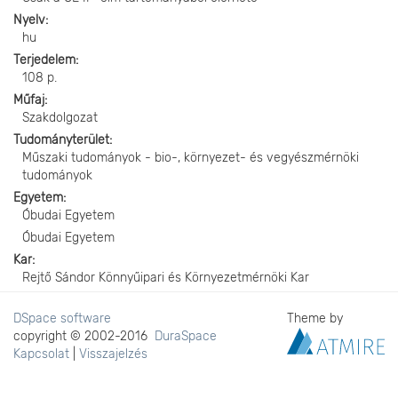
Nyelv
hu
Terjedelem
108 p.
Műfaj
Szakdolgozat
Tudományterület
Műszaki tudományok - bio-, környezet- és vegyészmérnöki
tudományok
Egyetem
Óbudai Egyetem
Óbudai Egyetem
Kar
Rejtő Sándor Könnyűipari és Környezetmérnöki Kar
DSpace software
Theme by
copyright © 2002-2016
DuraSpace
Kapcsolat
|
Visszajelzés