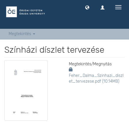
Navig
ki
-
és
bekap
Megtekintés
Színházi díszlet tervezése
Megtekintés/
Megnyitás
Feher_Dalma_Szinhazi_diszl
et_tervezese.pdf (10.14MB)