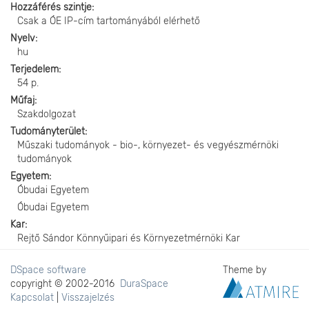
Hozzáférés szintje
Csak a ÓE IP-cím tartományából elérhető
Nyelv
hu
Terjedelem
54 p.
Műfaj
Szakdolgozat
Tudományterület
Műszaki tudományok - bio-, környezet- és vegyészmérnöki
tudományok
Egyetem
Óbudai Egyetem
Óbudai Egyetem
Kar
Rejtő Sándor Könnyűipari és Környezetmérnöki Kar
DSpace software
Theme by
copyright © 2002-2016
DuraSpace
Kapcsolat
|
Visszajelzés