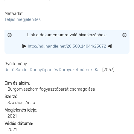
Metaadat
Teljes megjelenítés
Link a dokumentumra való hivatkozáshoz:
http://hdl.handle.net/20.500.14044/25672
Gyűjtemény
Rejtő Sándor Könnyűipari és Környezetmérnöki Kar
[2057]
Cím és alcím
Burgonyaszirom fogyasztóbarát csomagolása
Szerző
Szakács, Anita
Megjelenés ideje
2021
Védés dátuma
2021