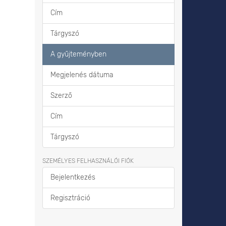
Cím
Tárgyszó
A gyűjteményben
Megjelenés dátuma
Szerző
Cím
Tárgyszó
SZEMÉLYES FELHASZNÁLÓI FIÓK
Bejelentkezés
Regisztráció