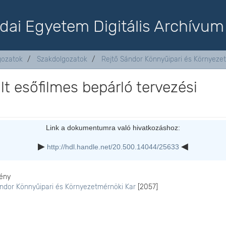
dai Egyetem Digitális Archívum
lgozatok
Szakdolgozatok
Rejtő Sándor Könnyűipari és Környeze
t esőfilmes bepárló tervezési
Link a dokumentumra való hivatkozáshoz:
http://hdl.handle.net/20.500.14044/25633
ény
ándor Könnyűipari és Környezetmérnöki Kar
[2057]