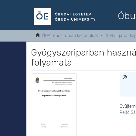
Óbu
ÓDA repozitórium kezdőoldal
1. Hallgatói do
Gyógyszeriparban használ
folyamata
Gyűjtem
Rejtő S