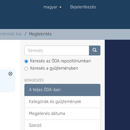
magyar
Bejelentkezés
tmérnöki Kar
Megtekintés
Keresés az ÓDA repozitóriumban
Keresés a gyűjteményben
BÖNGÉSZÉS
A teljes ÓDA-ban
Kategóriák és gyűjtemények
Megjelenés dátuma
Szerző