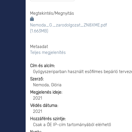
Megtekintés/
Megnyitás
Nemoda_G._zarodolgozat_ZN8XME.pdf
(1.663MB)
Metaadat
Teljes megjelenítés
Cím és alcím
Gyógyszeriparban használt esőfilmes bepárló tervez
Szerző
Nemoda, Glória
Megjelenés ideje
2021
Védés dátuma
2021
Hozzáférés szintje
Csak a ÓE IP-cím tartományából elérhető