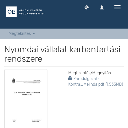
Navig
ki
-
és
bekap
Megtekintés
Nyomdai vállalat karbantartási
rendszere
Megtekintés/
Megnyitás
Zarodolgozat-
Kontra_Melinda.pdf (1.535MB)