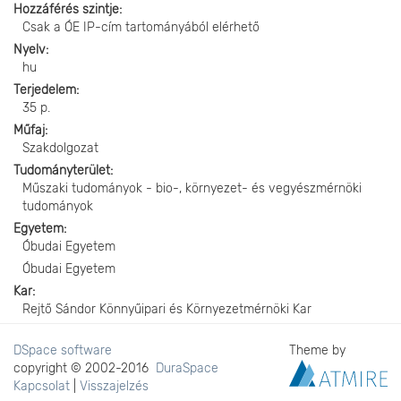
Hozzáférés szintje
Csak a ÓE IP-cím tartományából elérhető
Nyelv
hu
Terjedelem
35 p.
Műfaj
Szakdolgozat
Tudományterület
Műszaki tudományok - bio-, környezet- és vegyészmérnöki
tudományok
Egyetem
Óbudai Egyetem
Óbudai Egyetem
Kar
Rejtő Sándor Könnyűipari és Környezetmérnöki Kar
DSpace software
Theme by
copyright © 2002-2016
DuraSpace
Kapcsolat
|
Visszajelzés