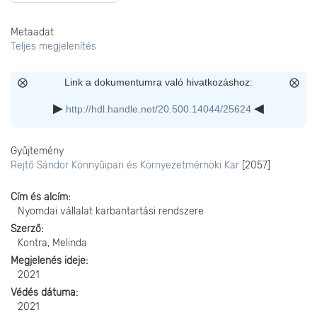
Metaadat
Teljes megjelenítés
Link a dokumentumra való hivatkozáshoz:
http://hdl.handle.net/20.500.14044/25624
Gyűjtemény
Rejtő Sándor Könnyűipari és Környezetmérnöki Kar
[2057]
Cím és alcím
Nyomdai vállalat karbantartási rendszere
Szerző
Kontra, Melinda
Megjelenés ideje
2021
Védés dátuma
2021