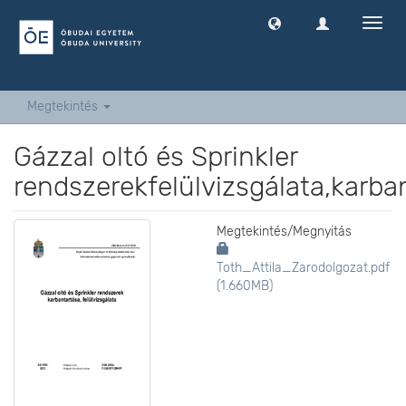
Navig
ki
-
és
bekap
Megtekintés
Gázzal oltó és Sprinkler
rendszerekfelülvizsgálata,karba
Megtekintés/
Megnyitás
Toth_Attila_Zarodolgozat.pdf
(1.660MB)