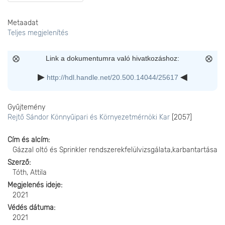
Metaadat
Teljes megjelenítés
Link a dokumentumra való hivatkozáshoz:
http://hdl.handle.net/20.500.14044/25617
Gyűjtemény
Rejtő Sándor Könnyűipari és Környezetmérnöki Kar
[2057]
Cím és alcím
Gázzal oltó és Sprinkler rendszerekfelülvizsgálata,karbantartása
Szerző
Tóth, Attila
Megjelenés ideje
2021
Védés dátuma
2021