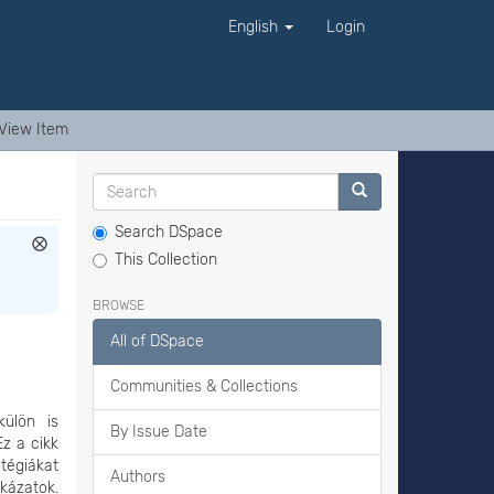
English
Login
View Item
Search DSpace
This Collection
BROWSE
All of DSpace
Communities & Collections
külön is
By Issue Date
Ez a cikk
tégiákat
Authors
kázatok.