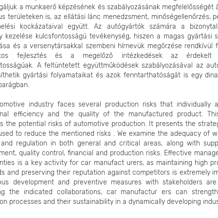
gáljuk a munkaerő képzésének és szabályozásának megfelelősségét á
kus területeken is, az ellátási lánc menedzsment, minőségellenőrzés, 
elési kockázataival együtt. Az autógyártók számára a bizonyta
y kezelése kulcsfontosságú tevékenység, hiszen a magas gyártási s
tása és a versenytársakkal szembeni hírnevük megőrzése rendkívül f
atos fejlesztés és a megelőző intézkedések az érdekelt f
ntosságúak. A feltüntetett együttműködések szabályozásával az aut
íthetik gyártási folyamataikat és azok fenntarthatóságát is egy din
iparágban.
motive industry faces several production risks that individually af
onal efficiency and the quality of the manufactured product. This
 the potential risks of automotive production. It presents the strate
used to reduce the mentioned risks . We examine the adequacy of w
 and regulation in both general and critical areas, along with supp
nt, quality control, financial and production risks. Effective mana
nties is a key activity for car manufact urers, as maintaining high p
s and preserving their reputation against competitors is extremely i
ous development and preventive measures with stakeholders are
ing the indicated collaborations, car manufactur ers can strength
on processes and their sustainability in a dynamically developing indus