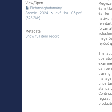
View/
Open
Megvizs
Biztonságtudományi
és kriti
Szemle_2024_6_evf_1sz_03.pdf
és term
(325.3Kb)
hatékon
fenntar
folyam
Metadata
kulcsfo
Show full item record
megerős
fejlődő 
The auto
operati
examines
can be 
training
manageme
uncertai
standard
Continu
regulat
producti