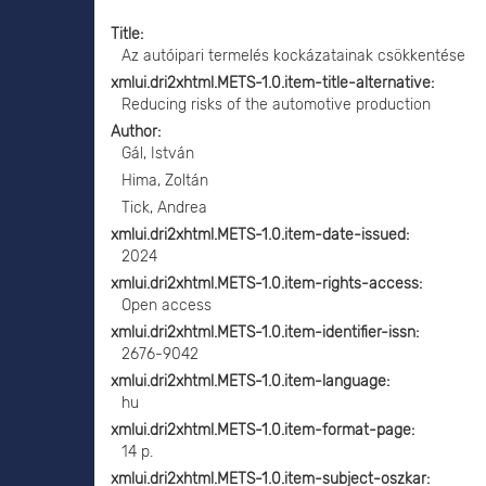
Title
Az autóipari termelés kockázatainak csökkentése
xmlui.dri2xhtml.METS-1.0.item-title-alternative
Reducing risks of the automotive production
Author
Gál, István
Hima, Zoltán
Tick, Andrea
xmlui.dri2xhtml.METS-1.0.item-date-issued
2024
xmlui.dri2xhtml.METS-1.0.item-rights-access
Open access
xmlui.dri2xhtml.METS-1.0.item-identifier-issn
2676-9042
xmlui.dri2xhtml.METS-1.0.item-language
hu
xmlui.dri2xhtml.METS-1.0.item-format-page
14 p.
xmlui.dri2xhtml.METS-1.0.item-subject-oszkar