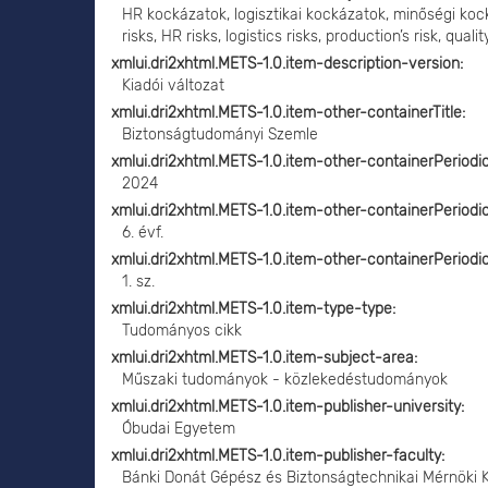
HR kockázatok, logisztikai kockázatok, minőségi kock
risks, HR risks, logistics risks, production’s risk, qual
xmlui.dri2xhtml.METS-1.0.item-description-version
Kiadói változat
xmlui.dri2xhtml.METS-1.0.item-other-containerTitle
Biztonságtudományi Szemle
xmlui.dri2xhtml.METS-1.0.item-other-containerPeriodi
2024
xmlui.dri2xhtml.METS-1.0.item-other-containerPeriod
6. évf.
xmlui.dri2xhtml.METS-1.0.item-other-containerPeriod
1. sz.
xmlui.dri2xhtml.METS-1.0.item-type-type
Tudományos cikk
xmlui.dri2xhtml.METS-1.0.item-subject-area
Műszaki tudományok - közlekedéstudományok
xmlui.dri2xhtml.METS-1.0.item-publisher-university
Óbudai Egyetem
xmlui.dri2xhtml.METS-1.0.item-publisher-faculty
Bánki Donát Gépész és Biztonságtechnikai Mérnöki 