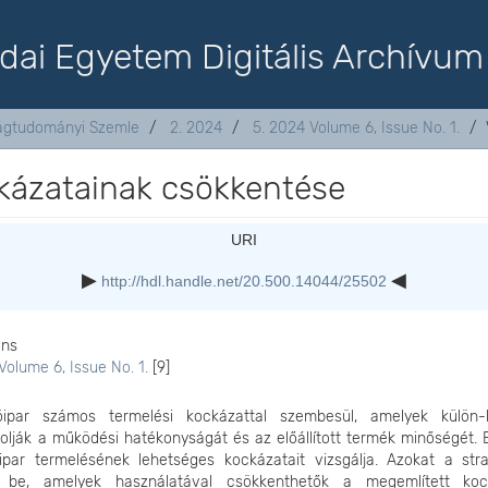
dai Egyetem Digitális Archívum
ágtudományi Szemle
2. 2024
5. 2024 Volume 6, Issue No. 1.
ckázatainak csökkentése
URI
http://hdl.handle.net/20.500.14044/25502
ons
Volume 6, Issue No. 1.
[9]
ipar számos termelési kockázattal szembesül, amelyek külön-
olják a működési hatékonyságát és az előállított termék minőségét. 
ipar termelésének lehetséges kockázatait vizsgálja. Azokat a stra
 be, amelyek használatával csökkenthetők a megemlített koc