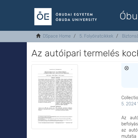
Óbu
DSpace Home
5. Folyóiratcikkek
Biztons
Az autóipari termelés ko
Collecti
5. 2024 
Az autó
befolyás
az autó
mutatja