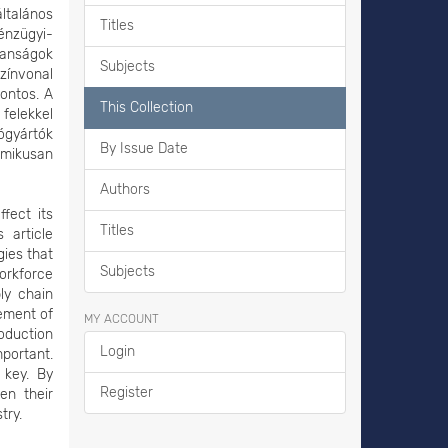
ltalános
Titles
pénzügyi-
lanságok
Subjects
zínvonal
ontos. A
This Collection
elekkel
ógyártók
By Issue Date
amikusan
Authors
fect its
Titles
 article
gies that
Subjects
orkforce
ly chain
gement of
MY ACCOUNT
roduction
Login
mportant.
 key. By
Register
en their
try.