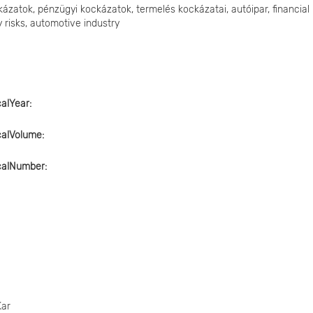
ázatok, pénzügyi kockázatok, termelés kockázatai, autóipar, financial
ity risks, automotive industry
calYear
icalVolume
icalNumber
Kar