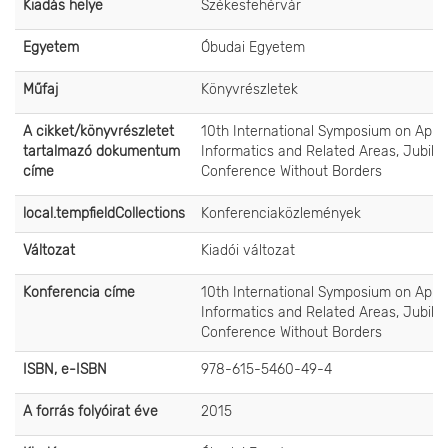
Kiadás helye
Székesfehérvár
Egyetem
Óbudai Egyetem
Műfaj
Könyvrészletek
A cikket/könyvrészletet
10th International Symposium on Appl
tartalmazó dokumentum
Informatics and Related Areas, Jubile
címe
Conference Without Borders
local.tempfieldCollections
Konferenciaközlemények
Változat
Kiadói változat
Konferencia címe
10th International Symposium on Appl
Informatics and Related Areas, Jubile
Conference Without Borders
ISBN, e-ISBN
978-615-5460-49-4
A forrás folyóirat éve
2015