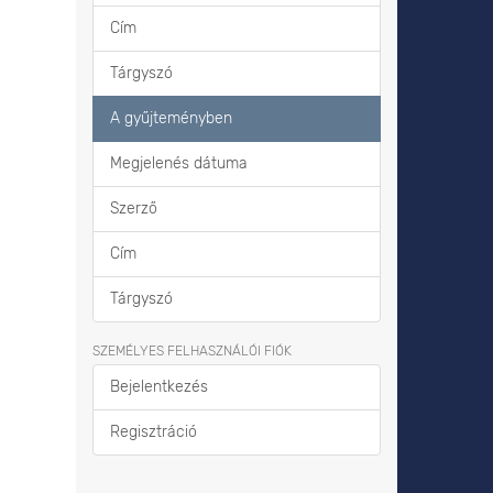
Cím
Tárgyszó
A gyűjteményben
Megjelenés dátuma
Szerző
Cím
Tárgyszó
SZEMÉLYES FELHASZNÁLÓI FIÓK
Bejelentkezés
Regisztráció