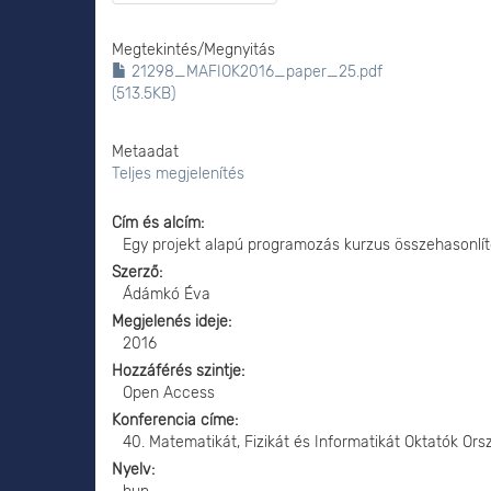
Megtekintés/
Megnyitás
21298_MAFIOK2016_paper_25.pdf
(513.5KB)
Metaadat
Teljes megjelenítés
Cím és alcím
Egy projekt alapú programozás kurzus összehasonlít
Szerző
Ádámkó Éva
Megjelenés ideje
2016
Hozzáférés szintje
Open Access
Konferencia címe
40. Matematikát, Fizikát és Informatikát Oktatók Or
Nyelv