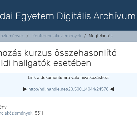
dai Egyetem Digitális Archívum
aközlemények
Konferenciaközlemények
Megtekintés
mozás kurzus összehasonlító
ldi hallgatók esetében
Link a dokumentumra való hivatkozáshoz:
http://hdl.handle.net/20.500.14044/24578
ény
nciaközlemények
[531]