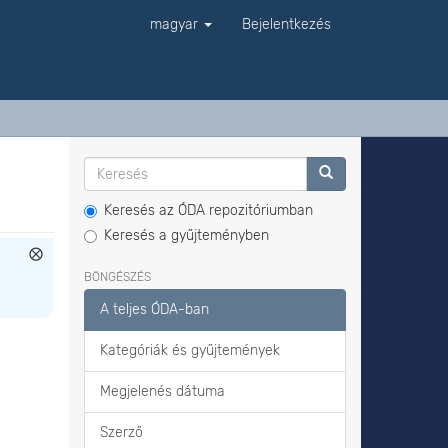
magyar
Bejelentkezés
Keresés az ÓDA repozitóriumban
Keresés a gyűjteményben
BÖNGÉSZÉS
A teljes ÓDA-ban
Kategóriák és gyűjtemények
Megjelenés dátuma
Szerző