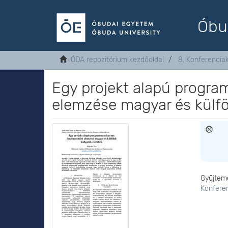
Óbu
ÓDA repozitórium kezdőoldal
8. Konferenci
Egy projekt alapú progra
elemzése magyar és külfö
Gyűjtem
Konfere