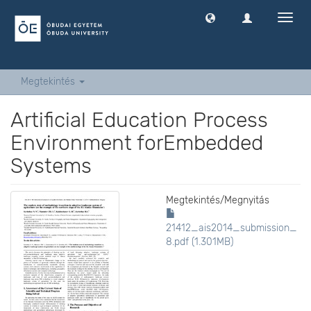
Navig
ki
-
és
bekap
Megtekintés
Artificial Education Process
Environment forEmbedded
Systems
Megtekintés/
Megnyitás
21412_ais2014_submission_
8.pdf (1.301MB)