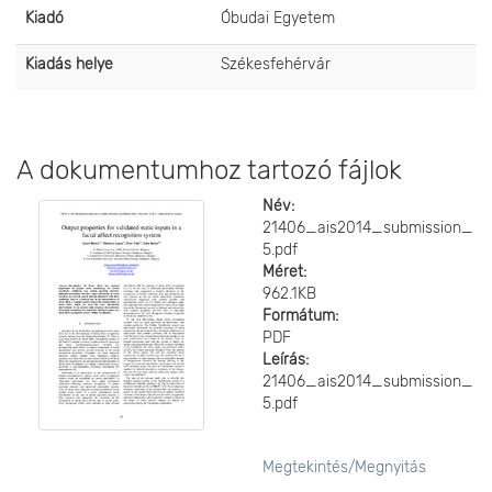
Kiadó
Óbudai Egyetem
Kiadás helye
Székesfehérvár
A dokumentumhoz tartozó fájlok
Név:
21406_ais2014_submission_
5.pdf
Méret:
962.1KB
Formátum:
PDF
Leírás:
21406_ais2014_submission_
5.pdf
Megtekintés/
Megnyitás