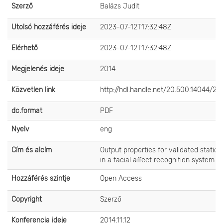
Szerző
Balázs Judit
Utolsó hozzáférés ideje
2023-07-12T17:32:48Z
Elérhető
2023-07-12T17:32:48Z
Megjelenés ideje
2014
Közvetlen link
http://hdl.handle.net/20.500.14044/24
dc.format
PDF
Nyelv
eng
Cím és alcím
Output properties for validated static 
in a facial affect recognition system
Hozzáférés szintje
Open Access
Copyright
Szerző
Konferencia ideje
2014.11.12