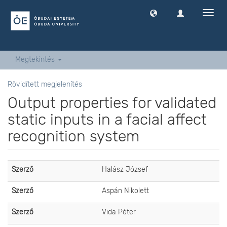
Navig
ki
-
és
bekap
Megtekintés
Rövidített megjelenítés
Output properties for validated
static inputs in a facial affect
recognition system
Szerző
Halász József
Szerző
Aspán Nikolett
Szerző
Vida Péter