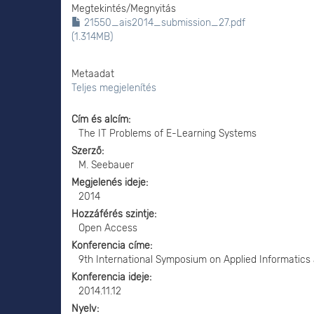
Megtekintés/
Megnyitás
21550_ais2014_submission_27.pdf
(1.314MB)
Metaadat
Teljes megjelenítés
Cím és alcím
The IT Problems of E-Learning Systems
Szerző
M. Seebauer
Megjelenés ideje
2014
Hozzáférés szintje
Open Access
Konferencia címe
9th International Symposium on Applied Informatics
Konferencia ideje
2014.11.12
Nyelv