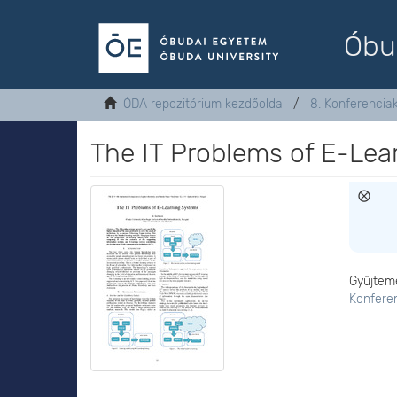
Óbu
ÓDA repozitórium kezdőoldal
8. Konferenci
The IT Problems of E-Le
Gyűjtem
Konfere