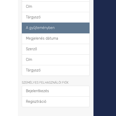
Cím
Tárgyszó
A gyűjteményben
Megjelenés dátuma
Szerző
Cím
Tárgyszó
SZEMÉLYES FELHASZNÁLÓI FIÓK
Bejelentkezés
Regisztráció