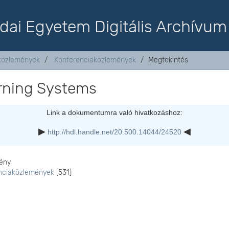
dai Egyetem Digitális Archívum
aközlemények
Konferenciaközlemények
Megtekintés
arning Systems
Link a dokumentumra való hivatkozáshoz:
http://hdl.handle.net/20.500.14044/24520
ény
nciaközlemények
[531]