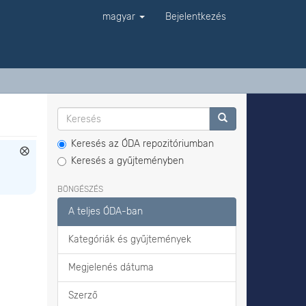
magyar
Bejelentkezés
Keresés az ÓDA repozitóriumban
Keresés a gyűjteményben
BÖNGÉSZÉS
A teljes ÓDA-ban
Kategóriák és gyűjtemények
Megjelenés dátuma
Szerző