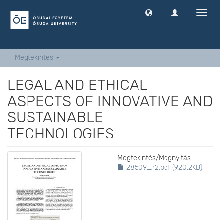
Navig
ki
-
és
bekap
Megtekintés
LEGAL AND ETHICAL
ASPECTS OF INNOVATIVE AND
SUSTAINABLE
TECHNOLOGIES
Megtekintés/
Megnyitás
28509_r2.pdf (920.2KB)