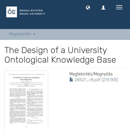
Navig
ki
-
és
bekap
Megtekintés
The Design of a University
Ontological Knowledge Base
Megtekintés/
Megnyitás
28527_r8.pdf (276.1KB)