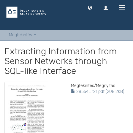
Navig
ki
-
és
bekap
Megtekintés
Extracting Information from
Sensor Networks through
SQL-like Interface
Megtekintés/
Megnyitás
28554_r21.pdf (208.2KB)