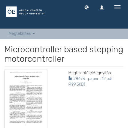
Navig
ki
-
és
bekap
Megtekintés
Microcontroller based stepping
motorcontroller
Megtekintés/
Megnyitás
28473_paper_12.pdf
(499.5KB)