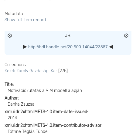
Metadata
Show full item record
URI
http://hdl.handle.net/20.500.14044/23887
Collections
Keleti Károly Gazdasági Kar
[275]
Title
Motivációkutatás a 9 M modell alapján
Author
Danka Zsuzsa
xmlui.dri2xhtml.METS-1.0.item-date-issued
2014
xmlui.dri2xhtml.METS-1.0.item-contributor-advisor
Tóthné Téglás Tünde