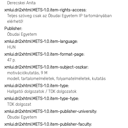
Derecskei Anita
xmlui.dri2xhtml.METS-1.0.item-rights-access
Teljes szöveg csak az Óbudai Egyetem IP tartományában
elérhető!
Publisher
Óbudai Egyetem
xmlui.dri2xhtml.METS-1.0.item-language
HUN
xmlui.dri2xhtml.METS-1.0.item-format-page
47 p.
xmlui.dri2xhtml.METS-1.0.item-subject-oszkar
motivációkutatás, 9 M
modell, tartalomelméletek, folyamatelméletek, kutatás
xmlui.dri2xhtml.METS-1.0.item-type
Hallgatói dolgozatok / TDK dolgozatok
xmlui.dri2xhtml.METS-1.0.item-type-type
TDK dolgozat
xmlui.dri2xhtml.METS-1.0.item-publisher-university
Óbudai Egyetem
xmlui.dri2xhtml.METS-1.0.item-publisher-faculty