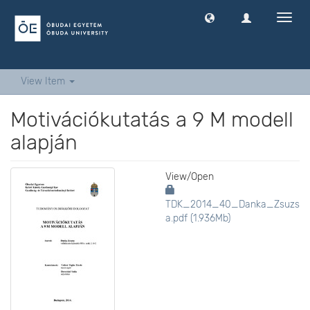
Toggl
navig
View Item
Motivációkutatás a 9 M modell
alapján
View/
Open
TDK_2014_40_Danka_Zsuzs
a.pdf (1.936Mb)