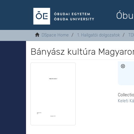
Óbu
DSpace Home
1. Hallgatói dolgozatok
TD
Bányász kultúra Magyaror
Collecti
Keleti K