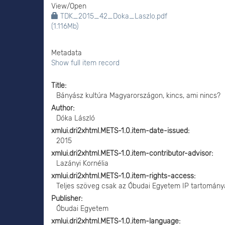
View/
Open
TDK_2015_42_Doka_Laszlo.pdf
(1.116Mb)
Metadata
Show full item record
Title
Bányász kultúra Magyarországon, kincs, ami nincs?
Author
Dóka László
xmlui.dri2xhtml.METS-1.0.item-date-issued
2015
xmlui.dri2xhtml.METS-1.0.item-contributor-advisor
Lazányi Kornélia
xmlui.dri2xhtml.METS-1.0.item-rights-access
Teljes szöveg csak az Óbudai Egyetem IP tartomány
Publisher
Óbudai Egyetem
xmlui.dri2xhtml.METS-1.0.item-language