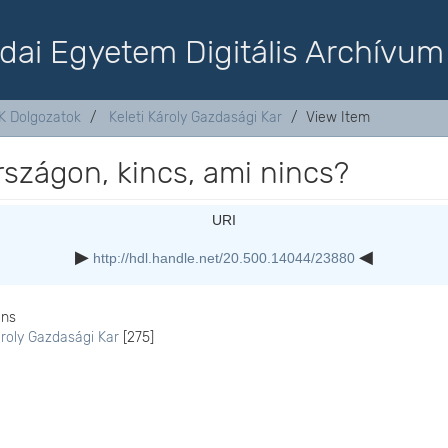
dai Egyetem Digitális Archívum
K Dolgozatok
Keleti Károly Gazdasági Kar
View Item
szágon, kincs, ami nincs?
URI
http://hdl.handle.net/20.500.14044/23880
ons
ároly Gazdasági Kar
[275]