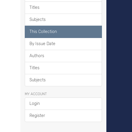
Titles
Subjects
This Collection
By Issue Date
Authors
Titles
Subjects
MY ACCOUNT
Login
Register