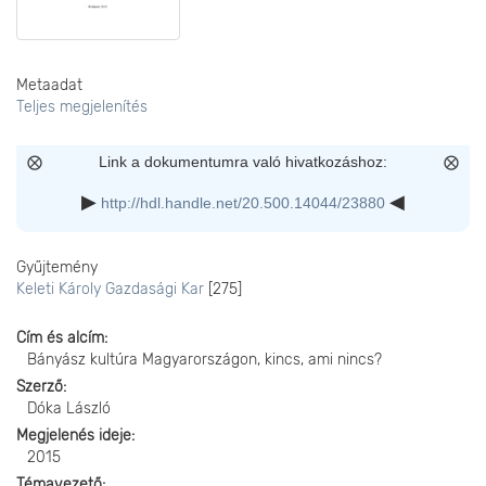
Metaadat
Teljes megjelenítés
Link a dokumentumra való hivatkozáshoz:
http://hdl.handle.net/20.500.14044/23880
Gyűjtemény
Keleti Károly Gazdasági Kar
[275]
Cím és alcím
Bányász kultúra Magyarországon, kincs, ami nincs?
Szerző
Dóka László
Megjelenés ideje
2015
Témavezető