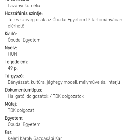
Lazányi Kornélia
Hozzáférés szintje
Teljes szöveg csak az Óbudai Egyetem IP tartományában
elérhető!
Kiadó
Óbudai Egyetem
Nyelv
HUN
Terjedelem
49 p.
Tárgyszó
Bányászat, kultúra, jéghegy modell, mélyművelés, interjú
Dokumentumtípus
Hallgatói dolgozatok / TDK dolgozatok
Műfaj
TDK dolgozat
Egyetem
Óbudai Egyetem
Kar
Keleti Károly Gazdasági Kar