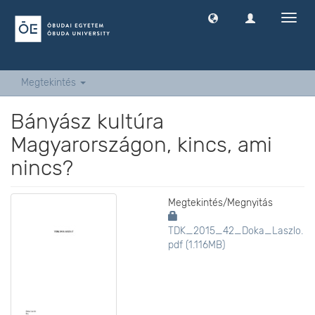
Navig
ki
-
és
bekap
Megtekintés
Bányász kultúra
Magyarországon, kincs, ami
nincs?
Megtekintés/
Megnyitás
TDK_2015_42_Doka_Laszlo.
pdf (1.116MB)