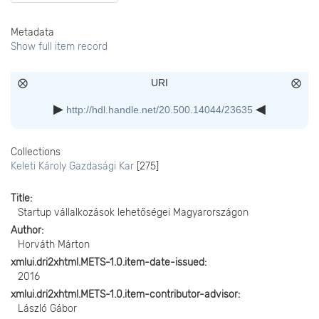
Metadata
Show full item record
URI
http://hdl.handle.net/20.500.14044/23635
Collections
Keleti Károly Gazdasági Kar
[275]
Title
Startup vállalkozások lehetőségei Magyarországon
Author
Horváth Márton
xmlui.dri2xhtml.METS-1.0.item-date-issued
2016
xmlui.dri2xhtml.METS-1.0.item-contributor-advisor
László Gábor