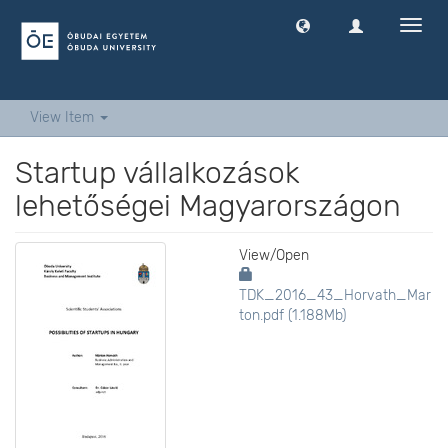
Toggl
navig
View Item
Startup vállalkozások
lehetőségei Magyarországon
View/
Open
TDK_2016_43_Horvath_Mar
ton.pdf (1.188Mb)