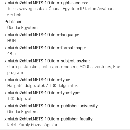
xmlui.dri2xhtml.METS-1.0.item-rights-access
Teljes szöveg csak az Óbudai Egyetem IP tartományában
elérhető!
Publisher
Óbudai Egyetem
xmlui.dri2xhtml.METS-1.0.item-language
HUN
xmlui.dri2xhtml.METS-1.0.item-format-page
48 p.
xmlui.dri2xhtml.METS-1.0.item-subject-oszkar
startup, statistics, critics, entrepeneur, MOOCs, ventures, Erasmus
program
xmlui.dri2xhtml.METS-1.0.item-type
Hallgatói dolgozatok / TDK dolgozatok
xmlui.dri2xhtml.METS-1.0.item-type-type
TDK dolgozat
xmlui.dri2xhtml.METS-1.0.item-publisher-university
Óbudai Egyetem
xmlui.dri2xhtml.METS-1.0.item-publisher-faculty
Keleti Károly Gazdasági Kar