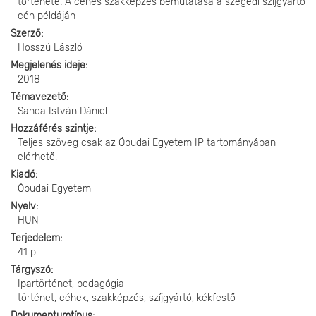
története: A céhes szakképzés bemutatása a szegedi szíjgyártó
céh példáján
Szerző
Hosszú László
Megjelenés ideje
2018
Témavezető
Sanda István Dániel
Hozzáférés szintje
Teljes szöveg csak az Óbudai Egyetem IP tartományában
elérhető!
Kiadó
Óbudai Egyetem
Nyelv
HUN
Terjedelem
41 p.
Tárgyszó
Ipartörténet, pedagógia
történet, céhek, szakképzés, szíjgyártó, kékfestő
Dokumentumtípus