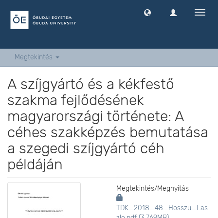
Navig
ki
-
és
bekap
Megtekintés
A szíjgyártó és a kékfestő
szakma fejlődésének
magyarországi története: A
céhes szakképzés bemutatása
a szegedi szíjgyártó céh
példáján
Megtekintés/
Megnyitás
TDK_2018_48_Hosszu_Las
zlo.pdf (3.769MB)