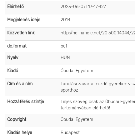
Elérhető
2023-06-07T17:47:42Z
Megjelenés ideje
2014
Közvetlen link
http://hdl.handle.net/20.500.14044/226
dc.format
pdf
Nyelv
HUN
Kiadó
Óbudai Egyetem
Cím és alcím
Tanulási zavarral küzdő gyerekek viszo
sporthoz
Hozzáférés szintje
Teljes szöveg csak az Óbudai Egyetem 
tartományában elérhető!
Copyright
Óbudai Egyetem
Kiadás helye
Budapest