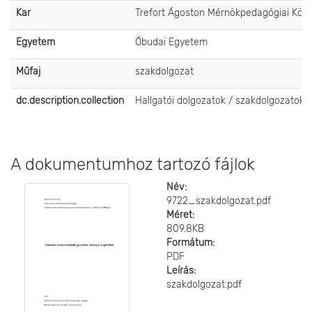
Kar
Trefort Ágoston Mérnökpedagógiai Köz
Egyetem
Óbudai Egyetem
Műfaj
szakdolgozat
dc.description.collection
Hallgatói dolgozatok / szakdolgozatok
A dokumentumhoz tartozó fájlok
Név:
9722_szakdolgozat.pdf
Méret:
809.8KB
Formátum:
PDF
Leírás:
szakdolgozat.pdf