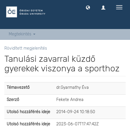
Navig
ki
-
és
bekap
Megtekintés
Rövidített megjelenítés
Tanulási zavarral küzdő
gyerekek viszonya a sporthoz
Témavezető
dr.Gyarmathy Éva
Szerző
Fekete Andrea
Utolsó hozzáférés ideje
2014-09-24 10:18:50
Utolsó hozzáférés ideje
2023-06-07T17:47:42Z