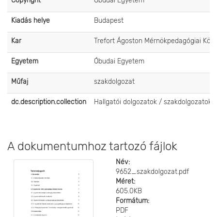
Copyright
Óbudai Egyetem
Kiadás helye
Budapest
Kar
Trefort Ágoston Mérnökpedagógiai Köz
Egyetem
Óbudai Egyetem
Műfaj
szakdolgozat
dc.description.collection
Hallgatói dolgozatok / szakdolgozatok
A dokumentumhoz tartozó fájlok
Név:
9652_szakdolgozat.pdf
Méret:
605.0KB
Formátum:
PDF