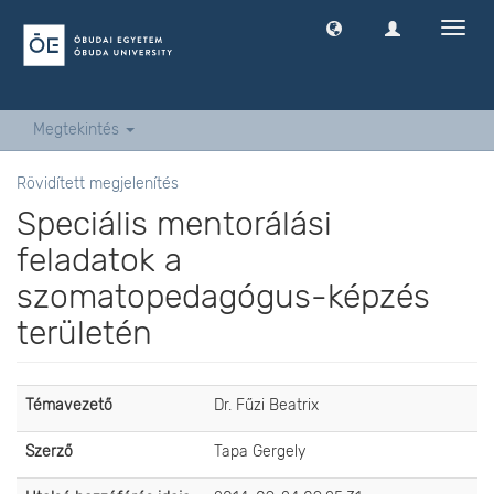
Navig
ki
-
és
bekap
Megtekintés
Rövidített megjelenítés
Speciális mentorálási
feladatok a
szomatopedagógus-képzés
területén
Témavezető
Dr. Fűzi Beatrix
Szerző
Tapa Gergely