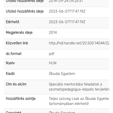
Utolsó hozzáférés ideje
2014-09-24 09:25:31
Utolsó hozzáférés ideje
2023-06-07T17:47:19Z
Elérhető
2023-06-07T17:47:19Z
Megjelenés ideje
2014
Közvetlen link
http://hdl.handle.net/20.500.14044/226
dc.format
pdf
Nyelv
HUN
Kiadó
Óbudai Egyetem
Cím és alcím
Speciális mentorálási feladatok a
szomatopedagógus-képzés területén
Hozzáférés szintje
Teljes szöveg csak az Óbudai Egyetem 
tartományában elérhető!