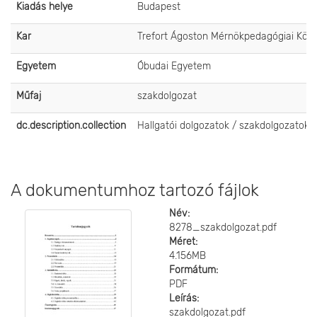
Kiadás helye
Budapest
Kar
Trefort Ágoston Mérnökpedagógiai Köz
Egyetem
Óbudai Egyetem
Műfaj
szakdolgozat
dc.description.collection
Hallgatói dolgozatok / szakdolgozatok
A dokumentumhoz tartozó fájlok
Név:
8278_szakdolgozat.pdf
Méret:
4.156MB
Formátum:
PDF
Leírás:
szakdolgozat.pdf