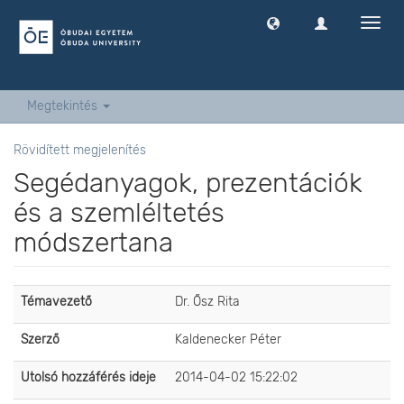
Navig
ki
-
és
bekap
Megtekintés
Rövidített megjelenítés
Segédanyagok, prezentációk
és a szemléltetés
módszertana
Témavezető
Dr. Ősz Rita
Szerző
Kaldenecker Péter
Utolsó hozzáférés ideje
2014-04-02 15:22:02