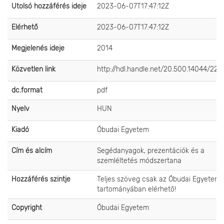
Utolsó hozzáférés ideje
2023-06-07T17:47:12Z
Elérhető
2023-06-07T17:47:12Z
Megjelenés ideje
2014
Közvetlen link
http://hdl.handle.net/20.500.14044/225
dc.format
pdf
Nyelv
HUN
Kiadó
Óbudai Egyetem
Cím és alcím
Segédanyagok, prezentációk és a
szemléltetés módszertana
Hozzáférés szintje
Teljes szöveg csak az Óbudai Egyetem 
tartományában elérhető!
Copyright
Óbudai Egyetem