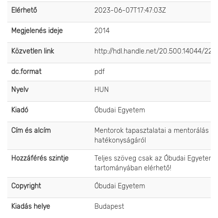
Elérhető
2023-06-07T17:47:03Z
Megjelenés ideje
2014
Közvetlen link
http://hdl.handle.net/20.500.14044/225
dc.format
pdf
Nyelv
HUN
Kiadó
Óbudai Egyetem
Cím és alcím
Mentorok tapasztalatai a mentorálás
hatékonyságáról
Hozzáférés szintje
Teljes szöveg csak az Óbudai Egyetem 
tartományában elérhető!
Copyright
Óbudai Egyetem
Kiadás helye
Budapest