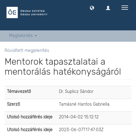
Navig
ki
-
és
bekap
Megtekintés
Rövidített megjelenítés
Mentorok tapasztalatai a
mentorálás hatékonyságáról
Témavezető
Dr. Suplicz Sándor
Szerző
Tamásné Hantos Gabriella
Utolsó hozzáférés ideje
2014-04-02 15:12:12
Utolsó hozzáférés ideje
2023-06-07T17:47:03Z