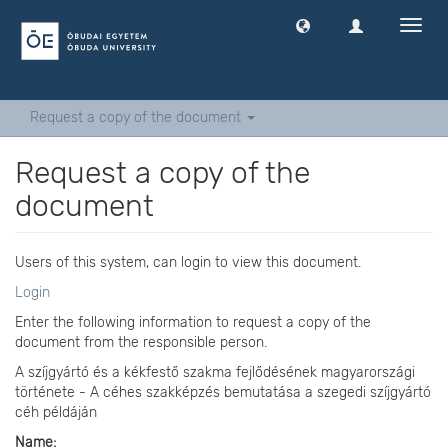
Toggl
navig
Request a copy of the document
Request a copy of the
document
Users of this system, can login to view this document.
Login
Enter the following information to request a copy of the
document from the responsible person.
A szíjgyártó és a kékfestő szakma fejlődésének magyarországi
története - A céhes szakképzés bemutatása a szegedi szíjgyártó
céh példáján
Name: