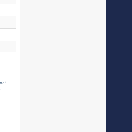
tés/
s