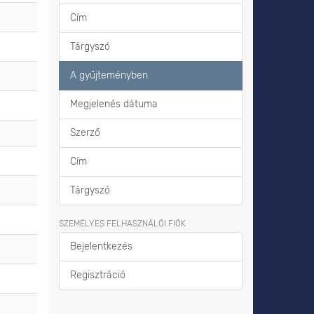
Cím
Tárgyszó
A gyűjteményben
Megjelenés dátuma
Szerző
Cím
Tárgyszó
SZEMÉLYES FELHASZNÁLÓI FIÓK
Bejelentkezés
Regisztráció