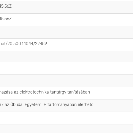
45:56Z
45:56Z
e.net/20.500.14044/22459
azása az elektrotechnika tantárgy tanításában
sak az Óbudai Egyetem IP tartományában elérhető!