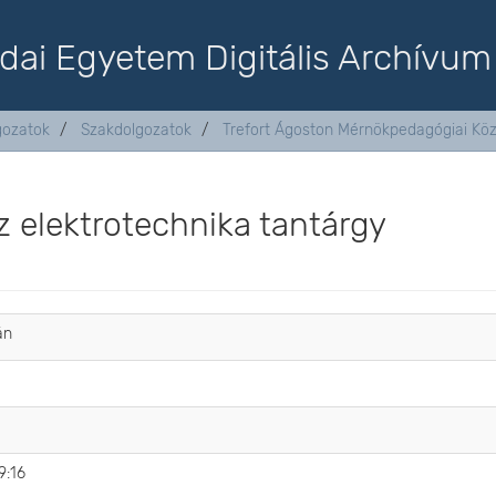
dai Egyetem Digitális Archívum
lgozatok
Szakdolgozatok
Trefort Ágoston Mérnökpedagógiai Kö
 elektrotechnika tantárgy
án
9:16