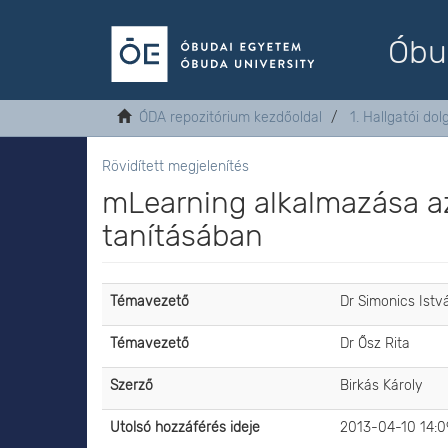
Óbu
ÓDA repozitórium kezdőoldal
1. Hallgatói do
Rövidített megjelenítés
mLearning alkalmazása az
tanításában
Témavezető
Dr Simonics Istv
Témavezető
Dr Ősz Rita
Szerző
Birkás Károly
Utolsó hozzáférés ideje
2013-04-10 14:0