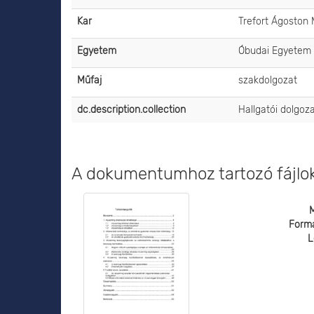
Kar
Trefort Ágoston
Egyetem
Óbudai Egyetem
Műfaj
szakdolgozat
dc.description.collection
Hallgatói dolgoz
A dokumentumhoz tartozó fájlo
Form
L