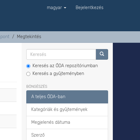
magyar
Bejelentkezés
zpont
Megtekintés
Keresés az ÓDA repozitóriumban
Keresés a gyűjteményben
BÖNGÉSZÉS
A teljes ÓDA-ban
Kategóriák és gyűjtemények
Megjelenés dátuma
Szerző