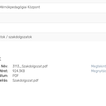
 Mérnökpedagógiai Központ
atok / szakdolgozatok
k
Név:
3113_Szakdolgozat.pdf
Megtekin
Méret:
924.3KB
Megnyitá
átum:
PDF
eírás:
Szakdolgozat.pdf