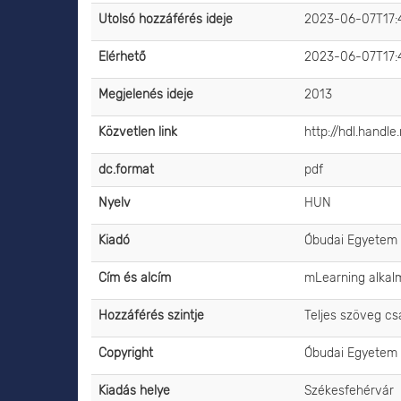
Utolsó hozzáférés ideje
2023-06-07T17:
Elérhető
2023-06-07T17:
Megjelenés ideje
2013
Közvetlen link
http://hdl.handl
dc.format
pdf
Nyelv
HUN
Kiadó
Óbudai Egyetem
Cím és alcím
mLearning alkalm
Hozzáférés szintje
Teljes szöveg c
Copyright
Óbudai Egyetem
Kiadás helye
Székesfehérvár