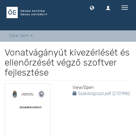
Toggl
navig
View Item
Vonatvágányút kivezérlését és
ellenőrzését végző szoftver
fejlesztése
View/
Open
Szakdolgozat.pdf (2.101Mb)