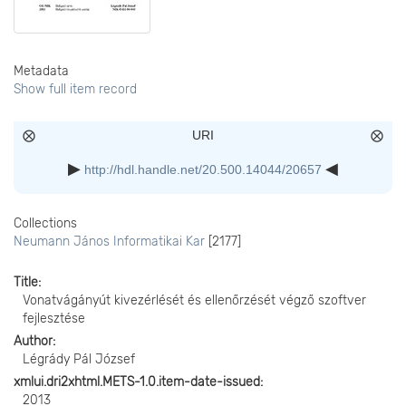
Metadata
Show full item record
URI
http://hdl.handle.net/20.500.14044/20657
Collections
Neumann János Informatikai Kar
[2177]
Title
Vonatvágányút kivezérlését és ellenőrzését végző szoftver
fejlesztése
Author
Légrády Pál József
xmlui.dri2xhtml.METS-1.0.item-date-issued
2013