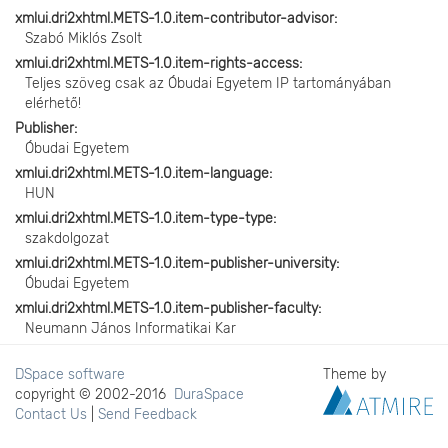
xmlui.dri2xhtml.METS-1.0.item-contributor-advisor
Szabó Miklós Zsolt
xmlui.dri2xhtml.METS-1.0.item-rights-access
Teljes szöveg csak az Óbudai Egyetem IP tartományában
elérhető!
Publisher
Óbudai Egyetem
xmlui.dri2xhtml.METS-1.0.item-language
HUN
xmlui.dri2xhtml.METS-1.0.item-type-type
szakdolgozat
xmlui.dri2xhtml.METS-1.0.item-publisher-university
Óbudai Egyetem
xmlui.dri2xhtml.METS-1.0.item-publisher-faculty
Neumann János Informatikai Kar
DSpace software
Theme by
copyright © 2002-2016
DuraSpace
Contact Us
|
Send Feedback