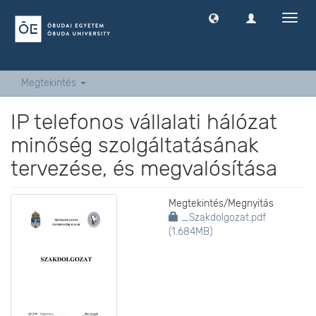
Navig
ki
-
és
bekap
Megtekintés
IP telefonos vállalati hálózat
minőség szolgáltatásának
tervezése, és megvalósítása
Megtekintés/
Megnyitás
_Szakdolgozat.pdf
(1.684MB)