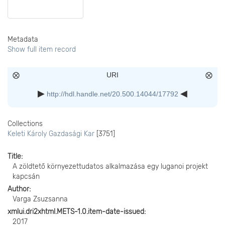
Metadata
Show full item record
URI
http://hdl.handle.net/20.500.14044/17792
Collections
Keleti Károly Gazdasági Kar
[3751]
Title
A zöldtető környezettudatos alkalmazása egy luganoi projekt
kapcsán
Author
Varga Zsuzsanna
xmlui.dri2xhtml.METS-1.0.item-date-issued
2017