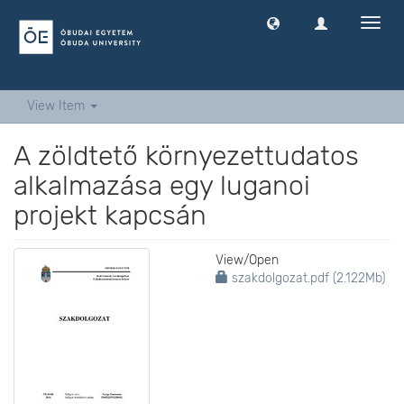
Toggl
navig
View Item
A zöldtető környezettudatos
alkalmazása egy luganoi
projekt kapcsán
View/
Open
szakdolgozat.pdf (2.122Mb)