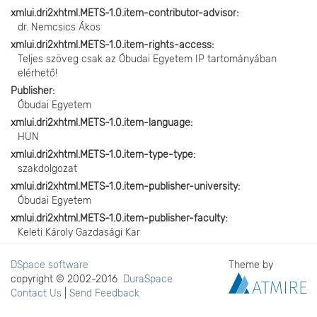
xmlui.dri2xhtml.METS-1.0.item-contributor-advisor
dr. Nemcsics Ákos
xmlui.dri2xhtml.METS-1.0.item-rights-access
Teljes szöveg csak az Óbudai Egyetem IP tartományában
elérhető!
Publisher
Óbudai Egyetem
xmlui.dri2xhtml.METS-1.0.item-language
HUN
xmlui.dri2xhtml.METS-1.0.item-type-type
szakdolgozat
xmlui.dri2xhtml.METS-1.0.item-publisher-university
Óbudai Egyetem
xmlui.dri2xhtml.METS-1.0.item-publisher-faculty
Keleti Károly Gazdasági Kar
DSpace software
Theme by
copyright © 2002-2016
DuraSpace
Contact Us
|
Send Feedback