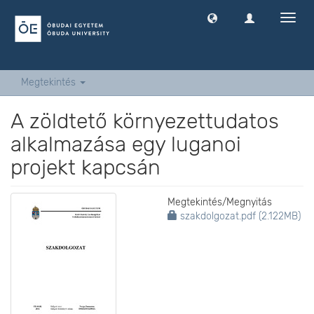
Navig
ki
-
és
bekap
Megtekintés
A zöldtető környezettudatos
alkalmazása egy luganoi
projekt kapcsán
Megtekintés/
Megnyitás
szakdolgozat.pdf (2.122MB)