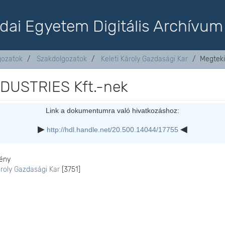
dai Egyetem Digitális Archívum
lgozatok
Szakdolgozatok
Keleti Károly Gazdasági Kar
Megteki
NDUSTRIES Kft.-nek
Link a dokumentumra való hivatkozáshoz:
http://hdl.handle.net/20.500.14044/17755
ény
ároly Gazdasági Kar
[3751]