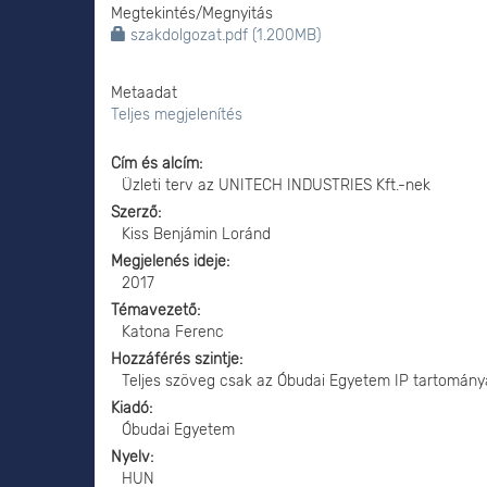
Megtekintés/
Megnyitás
szakdolgozat.pdf (1.200MB)
Metaadat
Teljes megjelenítés
Cím és alcím
Üzleti terv az UNITECH INDUSTRIES Kft.-nek
Szerző
Kiss Benjámin Loránd
Megjelenés ideje
2017
Témavezető
Katona Ferenc
Hozzáférés szintje
Teljes szöveg csak az Óbudai Egyetem IP tartomány
Kiadó
Óbudai Egyetem
Nyelv
HUN