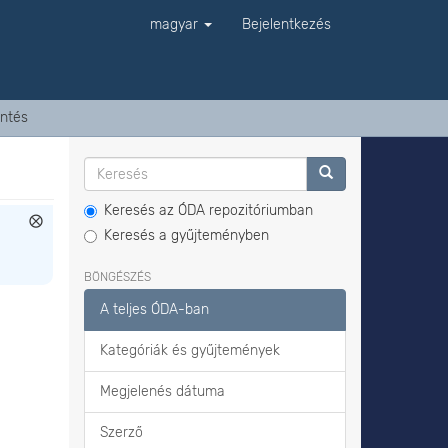
magyar
Bejelentkezés
ntés
Keresés az ÓDA repozitóriumban
Keresés a gyűjteményben
BÖNGÉSZÉS
A teljes ÓDA-ban
Kategóriák és gyűjtemények
Megjelenés dátuma
Szerző