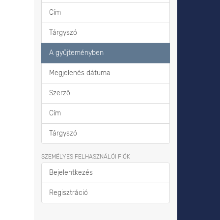
Cím
Tárgyszó
A gyűjteményben
Megjelenés dátuma
Szerző
Cím
Tárgyszó
SZEMÉLYES FELHASZNÁLÓI FIÓK
Bejelentkezés
Regisztráció