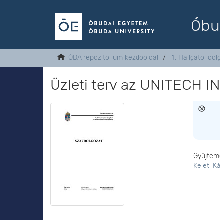
Óbu
ÓDA repozitórium kezdőoldal
1. Hallgatói do
Üzleti terv az UNITECH I
Gyűjtem
Keleti K